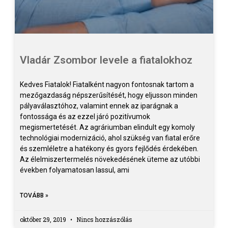
Vladár Zsombor levele a fiatalokhoz
Kedves Fiatalok! Fiatalként nagyon fontosnak tartom a
mezőgazdaság népszerűsítését, hogy eljusson minden
pályaválasztóhoz, valamint ennek az iparágnak a
fontossága és az ezzel járó pozitívumok
megismertetését. Az agráriumban elindult egy komoly
technológiai modernizáció, ahol szükség van fiatal erőre
és szemléletre a hatékony és gyors fejlődés érdekében.
Az élelmiszertermelés növekedésének üteme az utóbbi
években folyamatosan lassul, ami
TOVÁBB »
október 29, 2019
Nincs hozzászólás