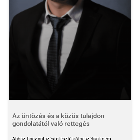
Az öntözés és a közös tulajdon
gondolatától való rettegés
Ahhoz, hogy öntözésfejlesztésről beszéljünk nem