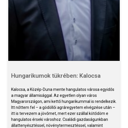
Hungarikumok tükrében: Kalocsa
Kalocsa, a Közép-Duna mente hangulatos városa egyidős
a magyar államisággal. Az egyetlen olyan város
Magyarországon, ami kettő hungarikummal is rendelkezik.
Itt nőttem fel – a gödöllői agráregyetem elvégzése után –
itt is tervezem a jövőmet, mert ezer szállal kötődöm e
hangulatos érseki városhoz. Családi gazdaságunkban
állattenyésztéssel, növénytermesztéssel, valamint