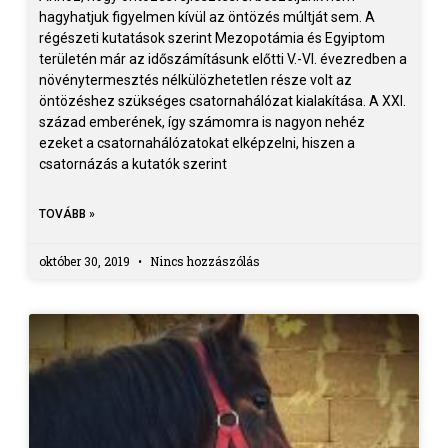
hagyhatjuk figyelmen kívül az öntözés múltját sem. A
régészeti kutatások szerint Mezopotámia és Egyiptom
területén már az időszámításunk előtti V.-VI. évezredben a
növénytermesztés nélkülözhetetlen része volt az
öntözéshez szükséges csatornahálózat kialakítása. A XXI.
század emberének, így számomra is nagyon nehéz
ezeket a csatornahálózatokat elképzelni, hiszen a
csatornázás a kutatók szerint
TOVÁBB »
október 30, 2019
Nincs hozzászólás